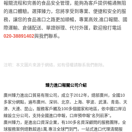
報關流程和完善的食品安全管理，能夠為客戶提供暢通無阻
的進口體驗。選擇臻力，您將享受到專業、便捷和安全的服
務，讓您的食品進口之路更加順暢，專業高效,進口報關、國
際運輸、倉儲配送、單證辦理、代付外匯，歡迎撥打電話
020-38891402
與我們聯系。
寧波專業食品進口報關清關
專業食品進口報關
食品進口
進口報關
注明：本文圖片來源于網絡，如有侵權請聯系我們刪除。
臻力進口報關公司介紹
廣州臻力進出口貿易有限公司，成立于2012年，總部廣州，全國10
多家分網點，遍布廣州、深圳、北京、上海、寧波、武漢、青島、天
津、大連、昆山，服務客戶觸及100多個國家和地區，依中國口岸沿
線設立分公司，支持全國進口申報，口岸預申報“名列前茅”。
廣州臻力，是進出口資深企業，有100多名資深顧問的服務團隊，全
球服務案例總數超過1萬,專注全球門到門，一站式進口代理清關服