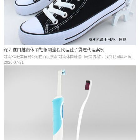
深圳進口越南休閑鞋報關流程代理鞋子貨運代理案例
越南XX鞋業貿易公司在百度搜索“越南休閑鞋進口報關流程”，找到我司廣州臻力，成立于2012年，想從越南進口休閑鞋到深圳，在廣州臻力深圳分公司面談并且確定合作后，我司最終在2023年4月13日幫客戶
2026-07-31