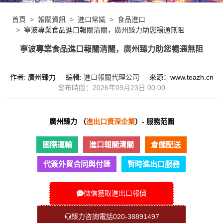
首頁
報關資訊
進口常識
食品進口
寧波專業食品進口報關清關，廣州臻力助您暢通無阻
寧波專業食品進口報關清關，廣州臻力助您暢通無阻
作者: 廣州臻力
編輯:
進口報關代理公司
來源：www.teazh.cn
發布時間：2026年09月23日 00:00
廣州臻力 （
進出口資深企業
）- 服務范圍
國際運輸
進口報關清關
倉儲配送
代簽外貿合同與付匯
暫時進出口服務
微信獲取進出口報價
臻力咨詢電話020-38891497