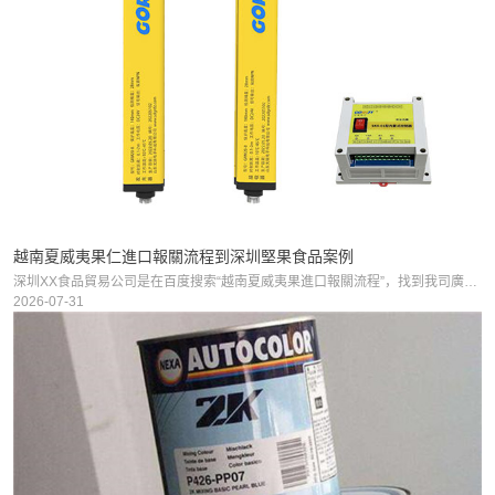
越南夏威夷果仁進口報關流程到深圳堅果食品案例
深圳XX食品貿易公司是在百度搜索“越南夏威夷果進口報關流程”，找到我司廣州臻力的，想從越南進口烘烤夏威夷果仁到深圳市南山區，我司廣州臻力成立于2012年，代理過夏威夷果仁進口通關成功案例，一直都有
2026-07-31