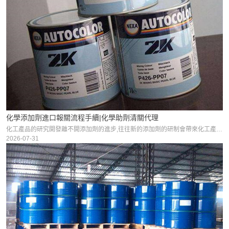
化學添加劑進口報關流程手續|化學助劑清關代理
化工產品的研究開發離不開添加劑的進步,往往新的添加劑的研制會帶來化工產品的性能和功用的大幅度提高,甚至促使新的化工產品的誕生.本文給大家講解化學添加劑/化學助劑進口報關流程與需要提供的單證資料等。希望
2026-07-31