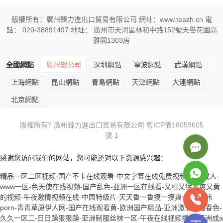
版權所有：廣州臻力進出口貿易有限公司 網址：www.teazh.cn 電
話： 020-38891497 地址： 廣州市天河區林和中路152號天譽花園高
雅閣1303房
全國網點
廣州總公司
深圳網點
寧波網點
武漢網點
上海網點
昆山網點
青島網點
天津網點
大連網點
北京網點
版權所有? 廣州臻力進出口貿易有限公司
粵ICP備18059605
號-1
感谢您访问我们的网站，您可能还对以下资源感兴趣：
精品一区二区视频-国产不卡在线观看-中文字幕在线免费视频-奇米成人-
www一区-色天使在线视频-国产乱色-亚洲一区在线看-又粗又猛又爽又黄
的视频-午夜激情视频在线-中国特级片-天天鲁一鲁摸一摸爽一爽-日韩
porn-青青草原伊人网-国产在线观看黄-欧洲国产精品-亚洲激情校园春色-
久久一区二-日日躁狠狠躁-亚洲制服丝袜一区-午夜在线视频播放-亚洲成a