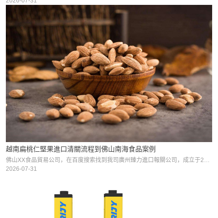
2026-07-31
越南扁桃仁堅果進口清關流程到佛山南海食品案例
佛山XX食品貿易公司，在百度搜索找到我司廣州臻力進口報關公司，成立于2012年，有19年堅果食品進口清關經驗，客戶想進口美國去殼扁桃仁到廣州南沙，我司客服馬上安排資深顧問經理，一對一服務。我司迅速處
2026-07-31