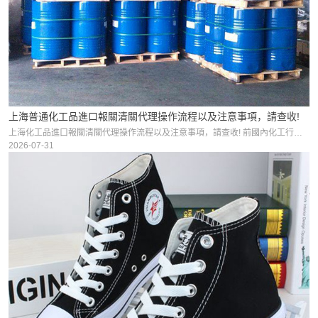
上海普通化工品進口報關清關代理操作流程以及注意事項，請查收!
上海化工品進口報關清關代理操作流程以及注意事項，請查收! 前國內化工行業突飛猛進，但是在高端化工產品和原料上面與發達國家的技術還存在一定的差距，所以還是有很大一部分需要依賴進口來彌補。化工進口報關流程
2026-07-31