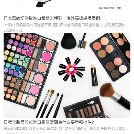
日本舊線切割機進口報關流程到上海外高橋設備案例
上海XX設備貿易公司通過百度搜索“日本舊設備進口報關流程”，找到我司廣州臻力，成立于2012年，想從日本進口舊線切割機到上海市浦東新區，我司廣州臻力接到這個需求后，幫客戶代理日本舊線切割機進口到上
2026-07-31
日韓化妝品彩妝進口報關清關為什么要申報批件?
日本韓國等國家彩妝化妝品每年都進口過很多到國內，那么對于國外彩妝化妝品是如何進口到國內，您了解了嗎?今天主要為大家了解一下“日韓彩妝進口報關清關為什么必須要申報批件?”這一問題，有興趣的朋友可以看一下